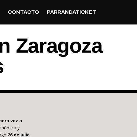
S
CONTACTO
PARRANDATICKET
en Zaragoza
s
imera vez a
ronómica y
ingo
26 de julio
,