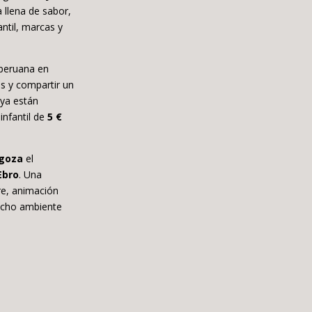
 llena de sabor,
antil, marcas y
 peruana en
as y compartir un
 ya están
infantil de
5 €
agoza
el
Ebro
. Una
re, animación
mucho ambiente